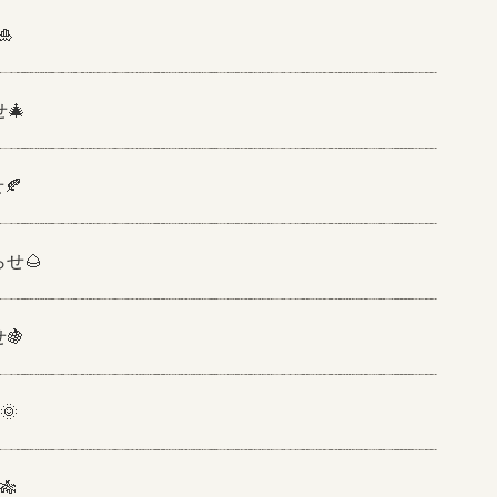

🎄
🍂
せ🌰
🍇
🌞
🎋